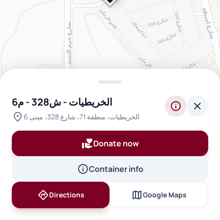
الخريطيات - ش328 - م6
info
close
location_on
الخريطيات، منطقة 71، شارع 328، مبنى 6
volunteer_activism
Donate now
info
Container info
directions
map
Directions
Google Maps