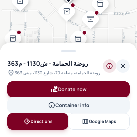
inventory_2
inventory_2
inventory_2
inventory_2
inventory_2
inventory_2
روضة الحمامة - ش1130 - م363
info
close
location_on
روضة الحمامة، منطقة 70، شارع 1130، مبنى 363
volunteer_activism
Donate now
info
Container info
directions
map
Directions
Google Maps