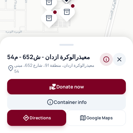
inventory_2
inventory_2
inventory_2
معيذرالوكرة ازدان - ش652 - م54
info
close
معيذرالوكرة ازدان، منطقة 91، شارع 652، مبنى
location_on
54
volunteer_activism
Donate now
info
Container info
directions
map
Directions
Google Maps