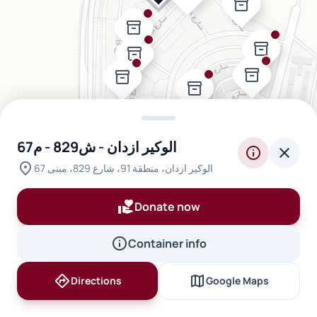
inventory_2
inventory_2
inventory_2
inventory_2
inventory_2
inventory_2
inventory_2
inventory_2
الوكير ازدان - ش829 - م67
info
close
location_on
الوكير ازدان، منطقة 91، شارع 829، مبنى 67
inventory_2
volunteer_activism
Donate now
inventory_2
inventory_2
inventory_2
info
inventory_2
Container info
directions
map
Directions
Google Maps