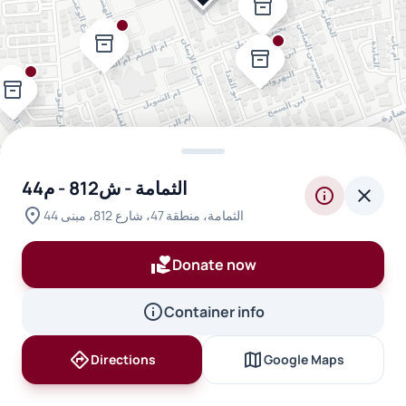
inventory_2
inventory_2
inventory_2
inventory_2
inventory_2
الثمامة - ش812 - م44
info
close
location_on
الثمامة، منطقة 47، شارع 812، مبنى 44
volunteer_activism
Donate now
info
Container info
directions
map
Directions
Google Maps