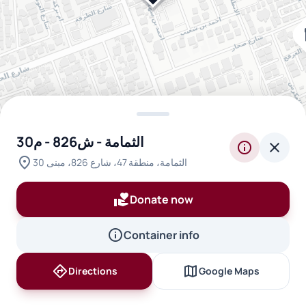
i
الثمامة - ش826 - م30
inventory_2
info
close
location_on
الثمامة، منطقة 47، شارع 826، مبنى 30
inventory_2
volunteer_activism
Donate now
info
Container info
inventory_2
inventory_2
directions
map
Directions
Google Maps
inventory_2
inventory_2