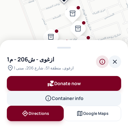
inventory_2
inventory_2
inventory_2
inventory_2
inventory_2
ازغوى - ش206 - م1
info
close
location_on
ازغوى، منطقة 51، شارع 206، مبنى 1
volunteer_activism
Donate now
info
Container info
directions
map
Directions
Google Maps