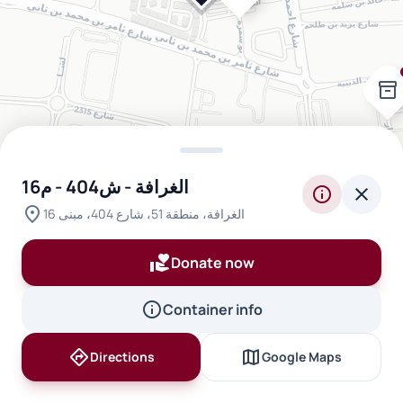
inventory_2
الغرافة - ش404 - م16
info
close
location_on
الغرافة، منطقة 51، شارع 404، مبنى 16
volunteer_activism
Donate now
info
Container info
directions
map
Directions
Google Maps