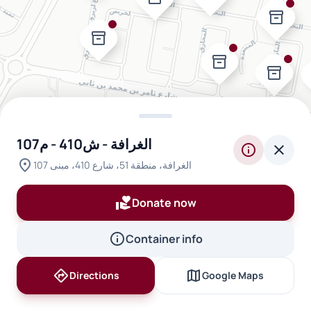
inventory_2
inventory_2
inventory_2
inventory_2
الغرافة - ش410 - م107
info
close
location_on
الغرافة، منطقة 51، شارع 410، مبنى 107
volunteer_activism
Donate now
info
Container info
directions
map
Directions
Google Maps