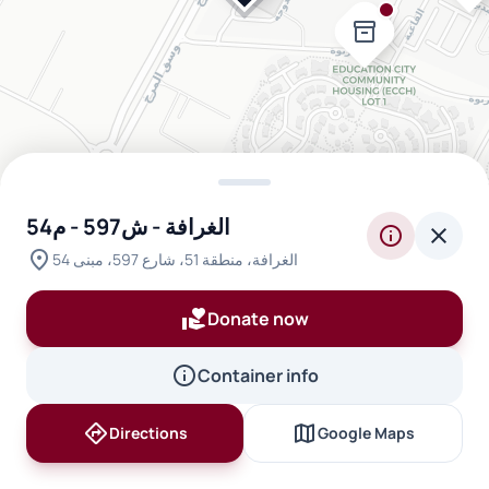
inventory_2
الغرافة - ش597 - م54
info
close
location_on
الغرافة، منطقة 51، شارع 597، مبنى 54
volunteer_activism
Donate now
info
Container info
directions
map
Directions
Google Maps