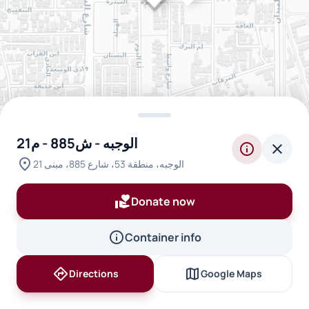
الوجبه - ش885 - م21
info
close
location_on
الوجبه، منطقة 53، شارع 885، مبنى 21
volunteer_activism
Donate now
info
Container info
directions
map
Directions
Google Maps