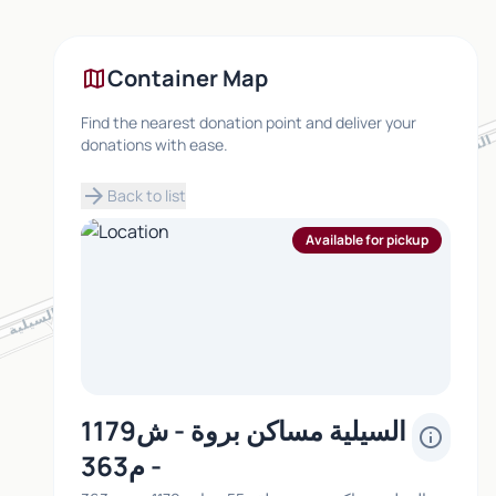
map
Container Map
Find the nearest donation point and deliver your
donations with ease.
arrow_forward
Back to list
Available for pickup
السيلية مساكن بروة - ش1179
info
- م363