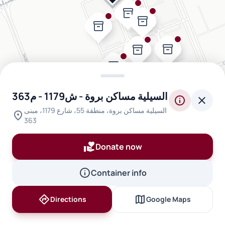
inventory_2
inventory_2
inventory_2
inventory_2
inventory_2
inventory_2
السيلية مساكن بروة - ش1179 - م363
info
close
السيلية مساكن بروة، منطقة 55، شارع 1179، مبنى
location_on
363
volunteer_activism
Donate now
info
Container info
directions
map
Directions
Google Maps