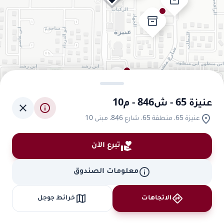
inventory_2
inventory_2
inventory_2
عنيزة 65 - ش846 - م10
close
info
location_on
عنيزة 65، منطقة 65، شارع 846، مبنى 10
inventory_2
inventory_2
volunteer_activism
inventory_2
تبرع الآن
info
معلومات الصندوق
map
directions
الاتجاهات
خرائط جوجل
inventory_2
inventory_2