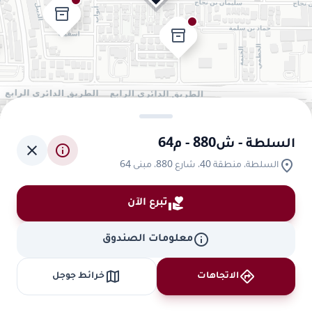
inventory_2
inventory_2
السلطة - ش880 - م64
close
info
location_on
السلطة، منطقة 40، شارع 880، مبنى 64
volunteer_activism
تبرع الآن
info
معلومات الصندوق
map
directions
الاتجاهات
خرائط جوجل