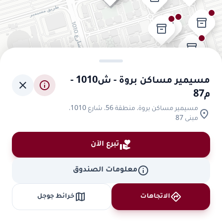
inventory_2
inventory_2
inventory_2
inventory_2
inventory_2
inventory_2
مسيمير مساكن بروة - ش1010 -
close
info
م87
مسيمير مساكن بروة، منطقة 56، شارع 1010،
location_on
مبنى 87
volunteer_activism
تبرع الآن
info
معلومات الصندوق
map
directions
الاتجاهات
خرائط جوجل