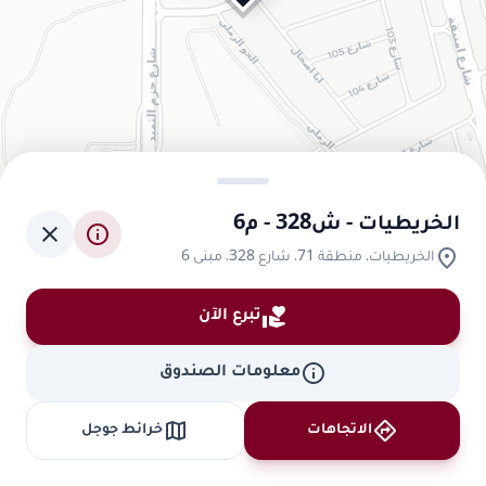
الخريطيات - ش328 - م6
close
info
location_on
الخريطيات، منطقة 71، شارع 328، مبنى 6
volunteer_activism
تبرع الآن
info
معلومات الصندوق
map
directions
الاتجاهات
خرائط جوجل