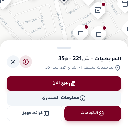
inventory_2
inventory_
inventory_2
in
inventory_2
inventory_2
inventory_2
الخريطيات - ش221 - م35
close
info
location_on
الخريطيات، منطقة 71، شارع 221، مبنى 35
inventory_2
volunteer_activism
تبرع الآن
info
معلومات الصندوق
map
directions
الاتجاهات
خرائط جوجل