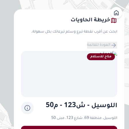
home
map
خريطة الحاويات
ابحث عن أقرب نقطة تبرع وسلم تبرعاتك بكل سهولة.
arrow_forward
العودة للقائمة
متاح للاستلام
اللوسيل - ش123 - م50
info
اللوسيل، منطقة 69، شارع 123، مبنى 50