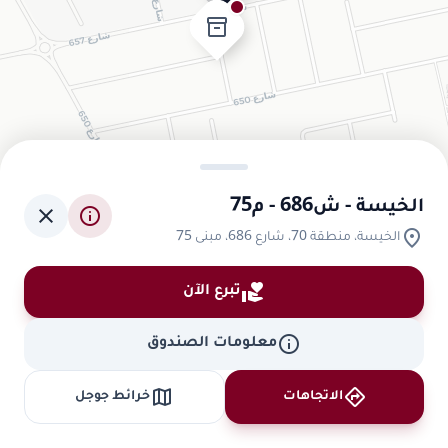
inventory_2
الخيسة - ش686 - م75
close
info
location_on
الخيسة، منطقة 70، شارع 686، مبنى 75
volunteer_activism
تبرع الآن
info
معلومات الصندوق
map
directions
الاتجاهات
خرائط جوجل