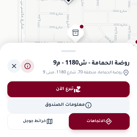
inventory_2
inventory_2
روضة الحمامة - ش1180 - م9
close
info
location_on
روضة الحمامة، منطقة 70، شارع 1180، مبنى 9
volunteer_activism
تبرع الآن
info
معلومات الصندوق
map
directions
الاتجاهات
خرائط جوجل