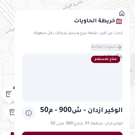
home
map
خريطة الحاويات
ابحث عن أقرب نقطة تبرع وسلم تبرعاتك بكل سهولة.
arrow_forward
العودة للقائمة
متاح للاستلام
inventory_2
inventory_2
inventory_2
inventory_2
الوكير ازدان - ش900 - م50
inventory_2
info
الوكير ازدان، منطقة 91، شارع 900، مبنى 50
inventory_2