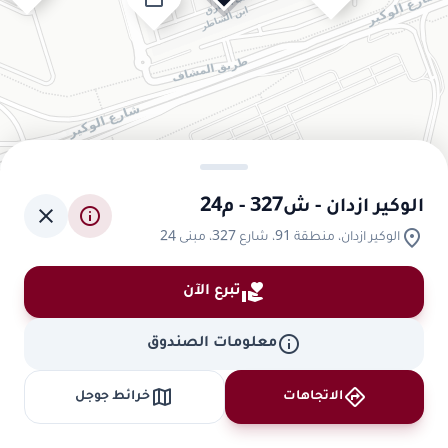
الوكير ازدان - ش327 - م24
close
info
location_on
الوكير ازدان، منطقة 91، شارع 327، مبنى 24
volunteer_activism
تبرع الآن
info
معلومات الصندوق
map
directions
الاتجاهات
خرائط جوجل