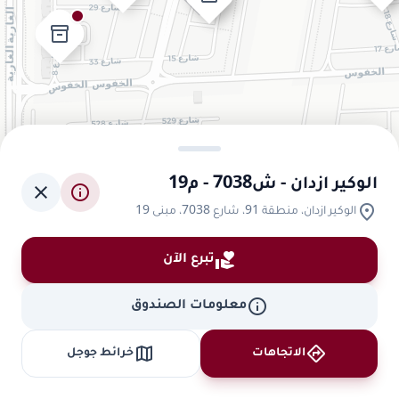
inventory_2
الوكير ازدان - ش7038 - م19
close
info
location_on
الوكير ازدان، منطقة 91، شارع 7038، مبنى 19
volunteer_activism
تبرع الآن
info
معلومات الصندوق
map
directions
الاتجاهات
خرائط جوجل