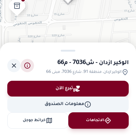
inventory_2
الوكير ازدان - ش7036 - م66
close
info
location_on
الوكير ازدان، منطقة 91، شارع 7036، مبنى 66
volunteer_activism
تبرع الآن
info
معلومات الصندوق
map
directions
الاتجاهات
خرائط جوجل