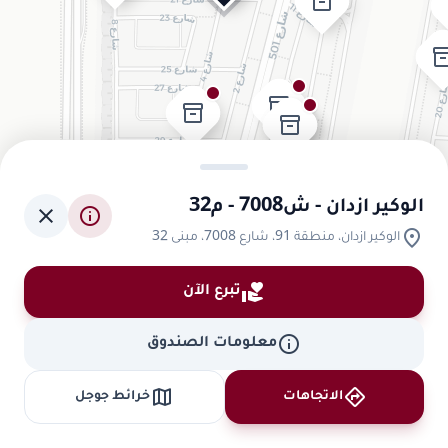
inventory_2
invento
inventory_2
inventory_2
inventory_2
inventory_2
inventory_2
الوكير ازدان - ش7008 - م32
close
info
location_on
الوكير ازدان، منطقة 91، شارع 7008، مبنى 32
volunteer_activism
تبرع الآن
info
معلومات الصندوق
map
directions
الاتجاهات
خرائط جوجل