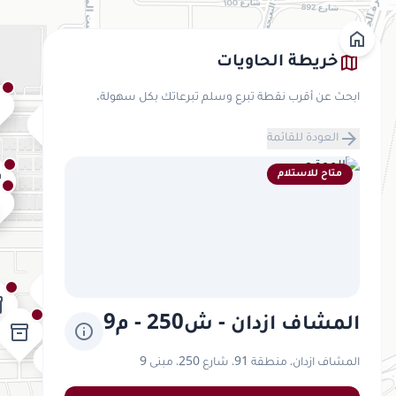
home
map
خريطة الحاويات
ابحث عن أقرب نقطة تبرع وسلم تبرعاتك بكل سهولة.
2
inventory_2
arrow_forward
العودة للقائمة
متاح للاستلام
_2
inventory_2
2
inventory_2
inventory_2
y_2
المشاف ازدان - ش250 - م9
info
inventory_2
inventory_2
المشاف ازدان، منطقة 91، شارع 250، مبنى 9