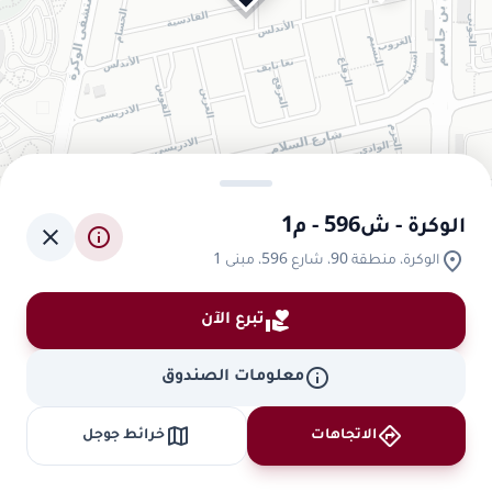
الوكرة - ش596 - م1
close
info
location_on
الوكرة، منطقة 90، شارع 596، مبنى 1
volunteer_activism
تبرع الآن
info
معلومات الصندوق
map
directions
الاتجاهات
خرائط جوجل