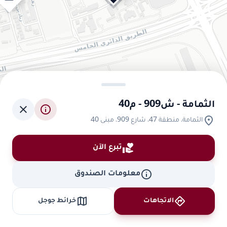
الثمامة - ش909 - م40
close
info
location_on
الثمامة، منطقة 47، شارع 909، مبنى 40
volunteer_activism
تبرع الآن
info
معلومات الصندوق
map
directions
الاتجاهات
خرائط جوجل