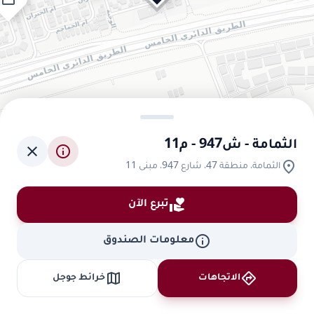
الثمامة - ش947 - م11
close
info
location_on
الثمامة، منطقة 47، شارع 947، مبنى 11
volunteer_activism
تبرع الآن
info
معلومات الصندوق
map
directions
الاتجاهات
خرائط جوجل