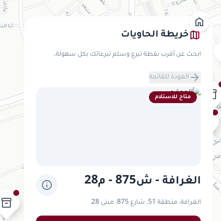
home
map
خريطة الحاويات
ابحث عن أقرب نقطة تبرع وسلم تبرعاتك بكل سهولة.
inventory_2
inventory_2
arrow_forward
العودة للقائمة
inventory_2
inventory_2
متاح للاستلام
inventory_2
الغرافة - ش875 - م28
info
inventory_2
الغرافة، منطقة 51، شارع 875، مبنى 28