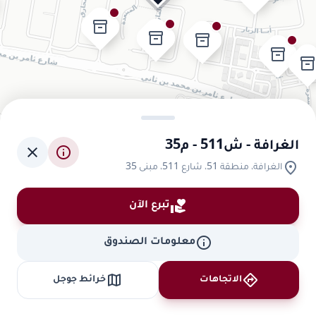
inventory_2
inventory_2
inventory_2
inventory_2
inventory_2
الغرافة - ش511 - م35
close
info
location_on
الغرافة، منطقة 51، شارع 511، مبنى 35
volunteer_activism
تبرع الآن
info
معلومات الصندوق
map
directions
الاتجاهات
خرائط جوجل