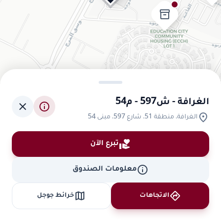
inventory_2
الغرافة - ش597 - م54
close
info
location_on
الغرافة، منطقة 51، شارع 597، مبنى 54
volunteer_activism
تبرع الآن
info
معلومات الصندوق
map
directions
الاتجاهات
خرائط جوجل