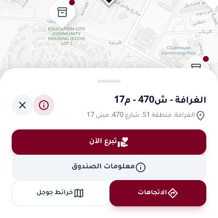
inventory_2
inventory_2
الغرافة - ش470 - م17
close
info
location_on
الغرافة، منطقة 51، شارع 470، مبنى 17
volunteer_activism
تبرع الآن
info
معلومات الصندوق
map
directions
الاتجاهات
خرائط جوجل