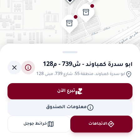
inventory_2
inventory_2
ابو سدرة كمباوند - ش739 - م128
close
info
location_on
ابو سدرة كمباوند، منطقة 55، شارع 739، مبنى 128
volunteer_activism
تبرع الآن
info
معلومات الصندوق
map
directions
الاتجاهات
خرائط جوجل