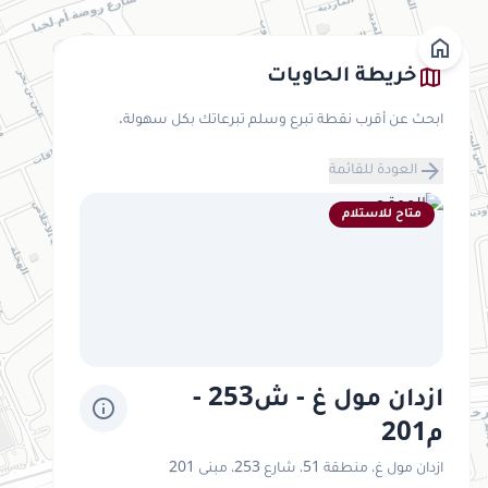
home
map
خريطة الحاويات
ابحث عن أقرب نقطة تبرع وسلم تبرعاتك بكل سهولة.
arrow_forward
العودة للقائمة
متاح للاستلام
ازدان مول غ - ش253 -
info
م201
ازدان مول غ، منطقة 51، شارع 253، مبنى 201