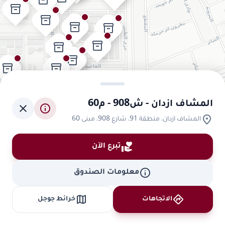
inventory_2
inventory_2
inventory_2
inventory_2
inventory_2
inventory_2
inventory_2
inventory_2
inventory_2
inventory_2
المشاف ازدان - ش908 - م60
close
info
location_on
المشاف ازدان، منطقة 91، شارع 908، مبنى 60
volunteer_activism
تبرع الآن
info
معلومات الصندوق
map
directions
الاتجاهات
خرائط جوجل