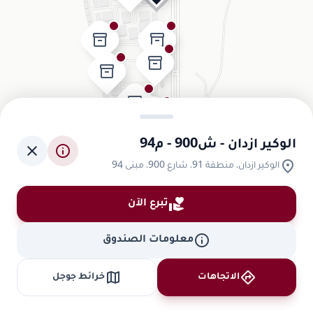
inventory_2
inventory_2
inventory_2
inventory_2
inventory_2
inventory_2
inventory_2
الوكير ازدان - ش900 - م94
close
info
inventory_2
location_on
الوكير ازدان، منطقة 91، شارع 900، مبنى 94
volunteer_activism
تبرع الآن
info
معلومات الصندوق
map
directions
الاتجاهات
خرائط جوجل