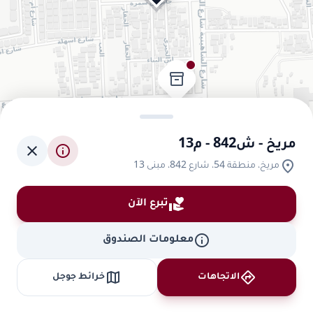
inventory_2
مريخ - ش842 - م13
close
info
location_on
مريخ، منطقة 54، شارع 842، مبنى 13
volunteer_activism
تبرع الآن
inventory_2
info
معلومات الصندوق
map
directions
الاتجاهات
خرائط جوجل