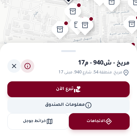
inventory_2
invent
inventory_2
inventory_2
inventory_2
inventory_2
inventory_2
inventory_2
inventory_2
مريخ - ش940 - م17
close
info
location_on
مريخ، منطقة 54، شارع 940، مبنى 17
volunteer_activism
تبرع الآن
invento
info
معلومات الصندوق
map
directions
الاتجاهات
خرائط جوجل
inventory_2