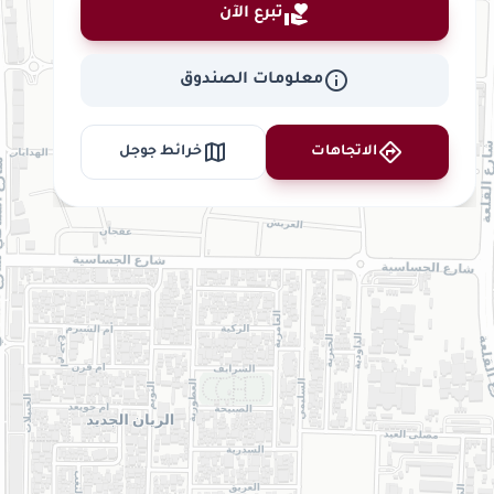
volunteer_activism
تبرع الآن
info
معلومات الصندوق
map
directions
الاتجاهات
خرائط جوجل