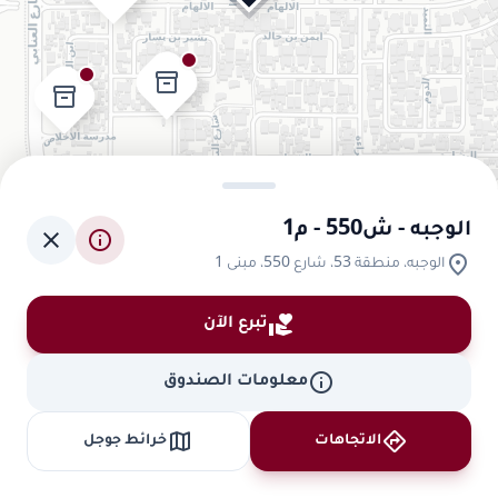
inventory_2
inventory_2
inventory_2
الوجبه - ش550 - م1
close
info
location_on
الوجبه، منطقة 53، شارع 550، مبنى 1
volunteer_activism
تبرع الآن
info
معلومات الصندوق
map
directions
الاتجاهات
خرائط جوجل