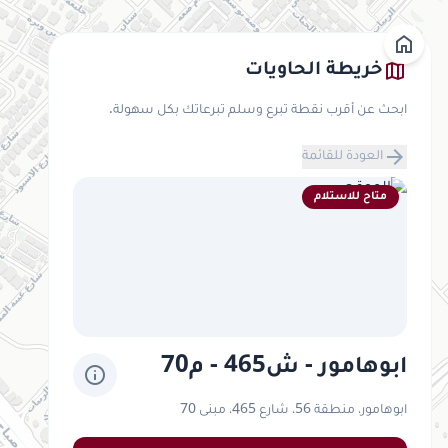
home
map
خريطة الحاويات
ابحث عن أقرب نقطة تبرع وسلم تبرعاتك بكل سهولة.
arrow_forward
العودة للقائمة
متاح للاستلام
ابوهامور - ش465 - م70
info
ابوهامور، منطقة 56، شارع 465، مبنى 70