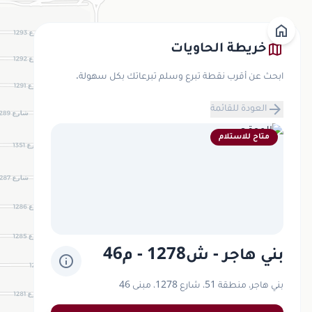
home
map
خريطة الحاويات
ابحث عن أقرب نقطة تبرع وسلم تبرعاتك بكل سهولة.
arrow_forward
العودة للقائمة
متاح للاستلام
بني هاجر - ش1278 - م46
info
بني هاجر، منطقة 51، شارع 1278، مبنى 46