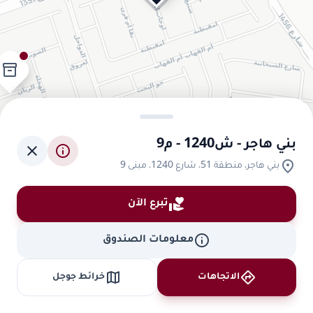
inventory_2
بني هاجر - ش1240 - م9
close
info
location_on
بني هاجر، منطقة 51، شارع 1240، مبنى 9
volunteer_activism
تبرع الآن
info
معلومات الصندوق
map
directions
الاتجاهات
خرائط جوجل