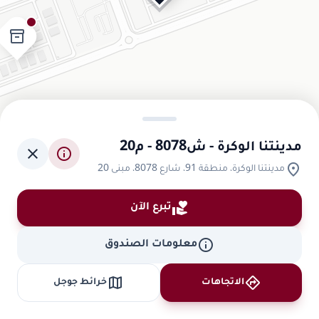
inventory_2
مدينتنا الوكرة - ش8078 - م20
close
info
location_on
مدينتنا الوكرة، منطقة 91، شارع 8078، مبنى 20
volunteer_activism
تبرع الآن
info
معلومات الصندوق
map
directions
الاتجاهات
خرائط جوجل