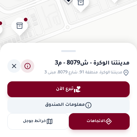
inventory_2
inventory_2
مدينتنا الوكرة - ش8079 - م3
close
info
location_on
مدينتنا الوكرة، منطقة 91، شارع 8079، مبنى 3
volunteer_activism
تبرع الآن
info
معلومات الصندوق
map
directions
الاتجاهات
خرائط جوجل