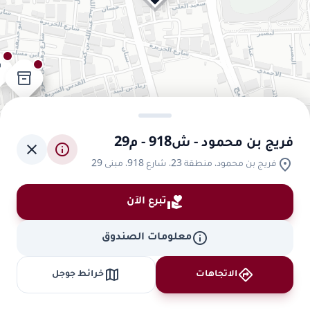
_2
inventory_2
inventory_2
inventory_2
فريج بن محمود - ش918 - م29
close
info
location_on
فريج بن محمود، منطقة 23، شارع 918، مبنى 29
inventory_2
volunteer_activism
inventory_2
تبرع الآن
info
معلومات الصندوق
inventory_2
map
directions
الاتجاهات
خرائط جوجل