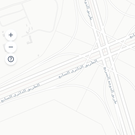
add
remove
help_outline