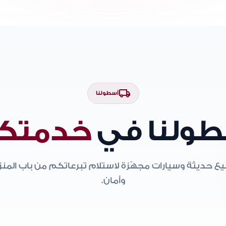
local_shipping
أسطولنا
ولنا في
خدمتك
ع حديثة وسيارات مجهّزة لاستلام تبرعاتكم من باب المن
وأمان.