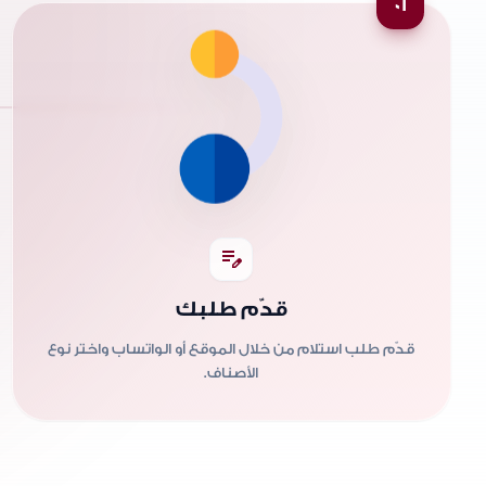
01
edit_note
قدّم طلبك
قدّم طلب استلام من خلال الموقع أو الواتساب واختر نوع
الأصناف.