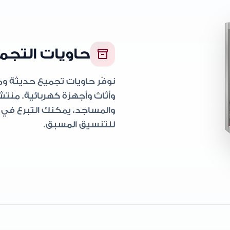
حاويات التجم
inventory_2
نوفّر حاويات تجميع حديثة و
وأثاث وأجهزة كهربائية. منت
والمساجد، يمكنك التبرع في 
للتنسيق المسبق.