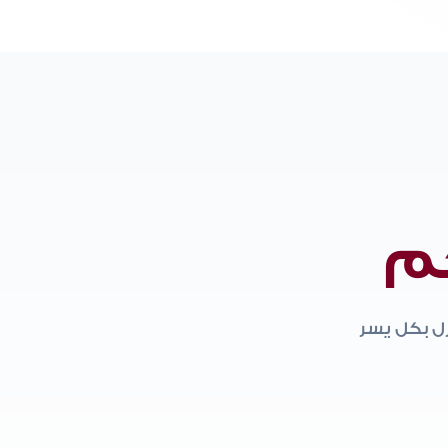
م
زل بكل يسر